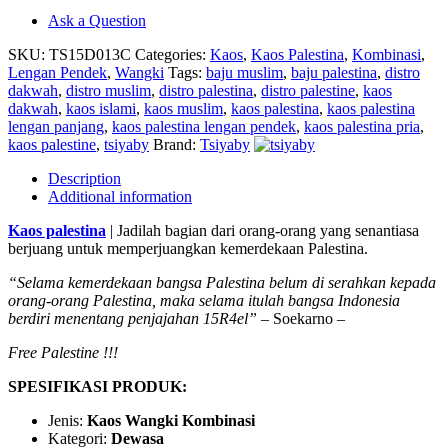
Ask a Question
SKU:
TS15D013C
Categories:
Kaos
,
Kaos Palestina
,
Kombinasi
,
Lengan Pendek
,
Wangki
Tags:
baju muslim
,
baju palestina
,
distro
dakwah
,
distro muslim
,
distro palestina
,
distro palestine
,
kaos
dakwah
,
kaos islami
,
kaos muslim
,
kaos palestina
,
kaos palestina
lengan panjang
,
kaos palestina lengan pendek
,
kaos palestina pria
,
kaos palestine
,
tsiyaby
Brand:
Tsiyaby
Description
Additional information
Kaos palestina
| Jadilah bagian dari orang-orang yang senantiasa
berjuang untuk memperjuangkan kemerdekaan Palestina.
“Selama kemerdekaan bangsa Palestina belum di serahkan kepada
orang-orang Palestina, maka selama itulah bangsa Indonesia
berdiri menentang penjajahan 15R4el”
– Soekarno –
Free Palestine !!!
SPESIFIKASI PRODUK:
Jenis:
Kaos Wangki Kombinasi
Kategori:
Dewasa