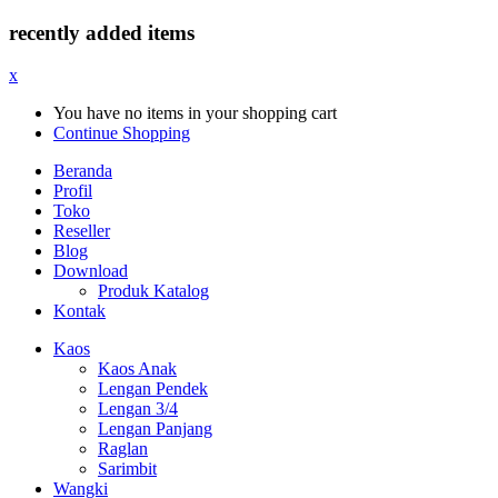
recently added items
x
You have no items in your shopping cart
Continue Shopping
Beranda
Profil
Toko
Reseller
Blog
Download
Produk Katalog
Kontak
Kaos
Kaos Anak
Lengan Pendek
Lengan 3/4
Lengan Panjang
Raglan
Sarimbit
Wangki