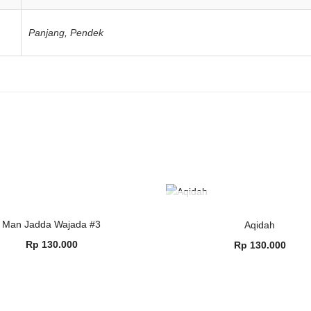
Panjang
,
Pendek
OUT OF STOCK
OUT OF STOCK
READ MORE
READ MORE
Man Jadda Wajada #3
Aqidah
Rp
130.000
Rp
130.000