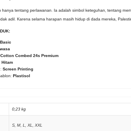
n hanya tentang perlawanan. Ia adalah simbol keteguhan, tentang me
tidak adil. Karena selama harapan masih hidup di dada mereka, Palesti
ODUK:
Basic
wasa
:
Cotton Combed 24s Premium
:
Hitam
n:
Screen Printing
Sablon:
Plastisol
0;23 kg
S
,
M
,
L
,
XL
,
XXL