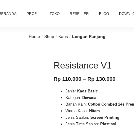
BERANDA
PROFIL
TOKO
RESELLER
BLOG
DOWNL
Home
Shop
Kaos
Lengan Panjang
Resistance V1
Price
Rp
110.000
–
Rp
130.000
range:
Jenis:
Kaos Basic
Rp 110
Kategori:
Dewasa
Bahan Kain:
Cotton Combed 24s Pre
throug
Warna Kaos:
Hitam
Rp 130
Jenis Sablon:
Screen Printing
Jenis Tinta Sablon:
Plastisol