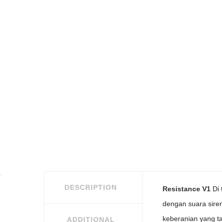
DESCRIPTION
Resistance V1
Di 
dengan suara sire
keberanian yang ta
ADDITIONAL