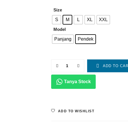
Size
S
M
L
XL
XXL
Model
Panjang
Pendek
Quantity
ADD TO CA
Tanya Stock
ADD TO WISHLIST