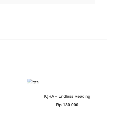
OUT OF STOCK
READ MORE
IQRA – Endless Reading
Rp
130.000
0
0