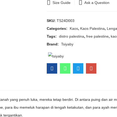
Size Guide
Ask a Question
SKU:
TS24D003
Categories:
Kaos
,
Kaos Palestina
,
Lenga
Tags:
distro palestina
,
free palestine
,
kao
Brand:
Tsiyaby
tanah yang penuh luka, mereka tetap berdiri. Di antara puing dan air
ne, para ibu memeluk harapan di tengah ketakutan, dan para ayah me
k tergantikan.