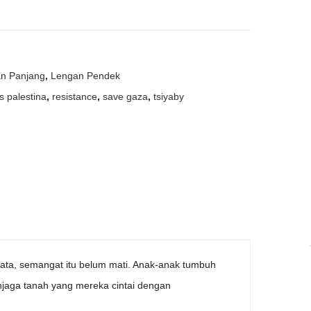
n Panjang
,
Lengan Pendek
s palestina
,
resistance
,
save gaza
,
tsiyaby
 mata, semangat itu belum mati. Anak-anak tumbuh
njaga tanah yang mereka cintai dengan