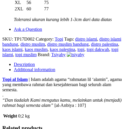
XL
56
75
2XL
60
77
Toleransi ukuran kurang lebih 1-3cm dari data diatas
Ask a Question
SKU:
TP17D002
Category:
Topi
Tags:
distro islami
,
distro islami
bandung
,
distro muslim
,
distro muslim bandung
,
distro palestina
,
kaos islami
,
kaos muslim
,
kaos palestina
,
topi
,
topi dakwah
,
topi
islami
,
topi muslim
Brand:
Tsiyaby
Description
Additional information
Topi al Islam
| Islam adalah agama “rahmatan lil ‘alamin”, agama
yang membawa rahmat dan kesejahteraan bagi seluruh alam
semesta.
.
“Dan tiadalah Kami mengutus kamu, melainkan untuk (menjadi)
rahmat bagi semesta alam”
[al-Anbiya : 107]
Weight
0;2 kg
Related products