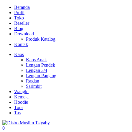
Beranda
Profil
Toko
Reseller
Blog
Download
Produk Katalog
Kontak
Kaos
Kaos Anak
Lengan Pendek
Lengan 3/4
Lengan Panjang
Raglan
Sarimbit
Wangki
Kemeja
Hoodie
Topi
Tas
0